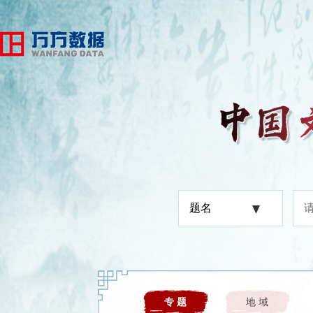
题名
专 题
地 域